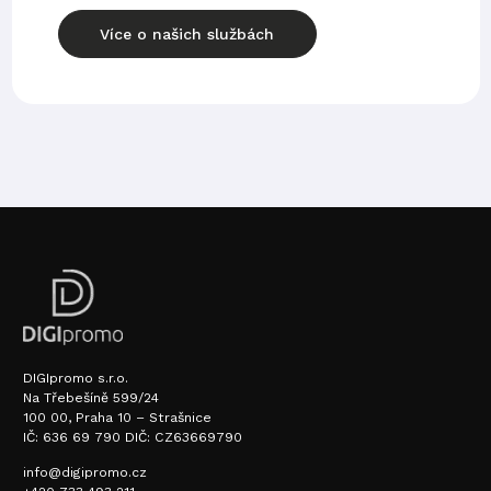
Více o našich službách
DIGIpromo s.r.o.
Na Třebešíně 599/24
100 00, Praha 10 – Strašnice
IČ: 636 69 790 DIČ: CZ63669790
info@digipromo.cz