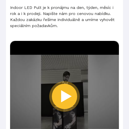
Indoor LED Pult je k pronájmu na den, týden, měsíc i
rok a i k prodeji. Napište nám pro cenovou nabídku.
Každou zakázku řešíme individuálně a umíme vyhovět
speciálním požadavkům.