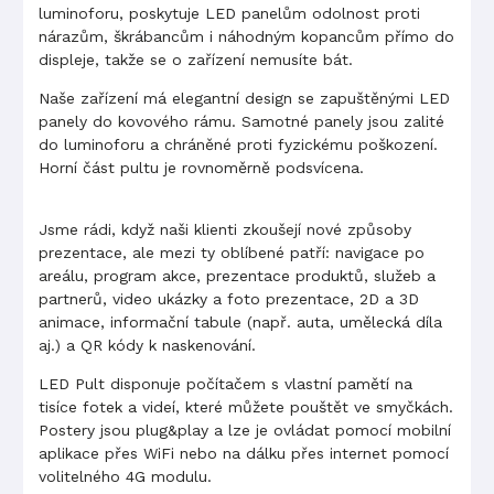
luminoforu, poskytuje LED panelům odolnost proti
nárazům, škrábancům i náhodným kopancům přímo do
displeje, takže se o zařízení nemusíte bát.
Naše zařízení má elegantní design se zapuštěnými LED
panely do kovového rámu. Samotné panely jsou zalité
do luminoforu a chráněné proti fyzickému poškození.
Horní část pultu je rovnoměrně podsvícena.
Jsme rádi, když naši klienti zkoušejí nové způsoby
prezentace, ale mezi ty oblíbené patří: navigace po
areálu, program akce, prezentace produktů, služeb a
partnerů, video ukázky a foto prezentace, 2D a 3D
animace, informační tabule (např. auta, umělecká díla
aj.) a QR kódy k naskenování.
LED Pult disponuje počítačem s vlastní pamětí na
tisíce fotek a videí, které můžete pouštět ve smyčkách.
Postery jsou plug&play a lze je ovládat pomocí mobilní
aplikace přes WiFi nebo na dálku přes internet pomocí
volitelného 4G modulu.