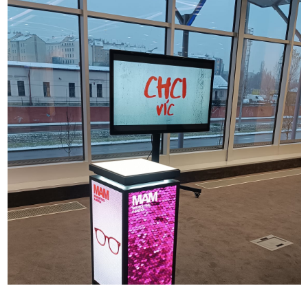
Úhlopříčka
28,1" (71,5 cm)
Poměr stran
1:2
Rozteč pixelů
P2 - 2 mm
Technologie
LED s GOB
Celkové rozlišení (4 displeje)
640 x 320 px
Rozlišení (1 displej)
160 x 320 px
Jas
1000 nit
Průměrná spotřeba
145 W
Špičková spotřeba
440 W
Napájení
PowerCon 230V
Antény
3x (WiFi, Access point, 4G)
RJ45
1x
Mobilní internet 4G
Ano (na požádání)