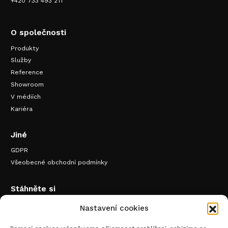
+420 733 493 211
O společnosti
Produkty
Služby
Reference
Showroom
V médiích
Kariéra
Jiné
GDPR
Všeobecné obchodní podmínky
Stáhněte si
Katalog produktů k pronájmu
Nastavení cookies
Katalog zařízení k prodeji