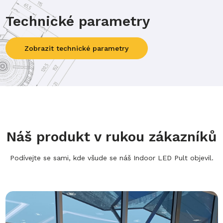
Technické parametry
Zobrazit technické parametry
Výška
120 cm
Výška (bez plexiskla)
94 cm
Náš produkt v rukou zákazníků
Šířka
37 cm
Hloubka
37 cm
Podívejte se sami, kde všude se náš Indoor LED Pult objevil.
Váha
25 kg
Výška
64 cm
Šířka
32 cm