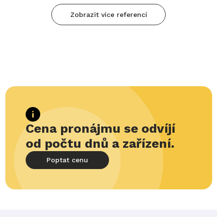
Zobrazit více referencí
Délka
135 cm
Výška
61 cm
Šířka
35,5 cm
Cena pronájmu se odvíjí
od počtu dnů a zařízení.
Poptat cenu